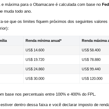
a e máxima para o Obamacare é calculada com base no
Fed
ue muda todo ano.
a-se que os limites fiquem próximos dos seguintes valores 
ior):
ília
Renda mínima anual*
Renda máxima a
US$ 14.600
US$ 58.400
US$ 19.720
US$ 78.880
US$ 24.860
US$ 99.440
US$ 30.000
US$ 120.000
om base nos percentuais entre 100% e 400% do FPL.
estiver dentro dessa faixa e você declarar imposto de rend