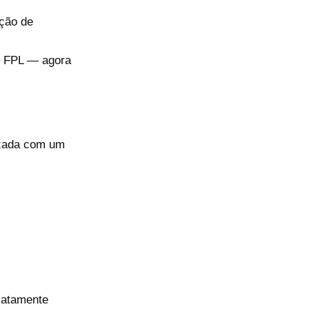
ção de
o FPL — agora
izada com um
xatamente