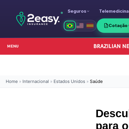
Seguros
Telemedicina
®
Cotação 
BRAZILIAN NE
MENU
Home
»
Internacional
»
Estados Unidos
»
Saúde
Descub
para 