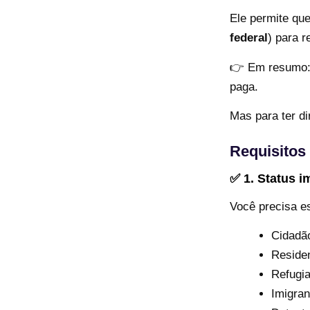
Ele permite qu
federal
) para r
👉 Em resumo: 
paga.
Mas para ter dir
Requisitos
✅ 1. Status i
Você precisa es
Cidadã
Reside
Refugia
Imigran