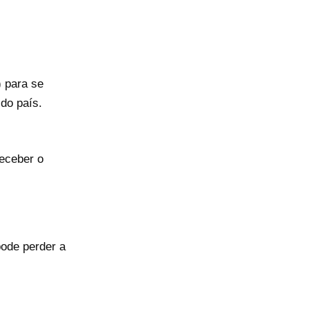
 para se
do país.
receber o
pode perder a