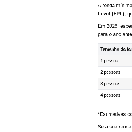
A renda mínim
Level (FPL)
, q
Em 2026, esper
para o ano anter
Tamanho da fam
1 pessoa
2 pessoas
3 pessoas
4 pessoas
*Estimativas c
Se a sua renda 