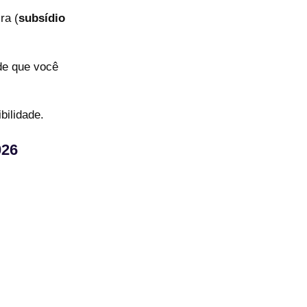
ra (
subsídio
de que você
bilidade.
026