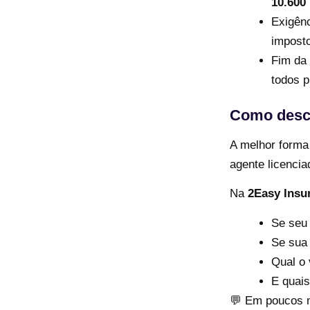
10.600
Exigên
imposto
Fim da
todos p
Como desco
A melhor forma
agente licencia
Na
2Easy Insu
Se seu 
Se sua 
Qual o 
E quais
💬 Em poucos m