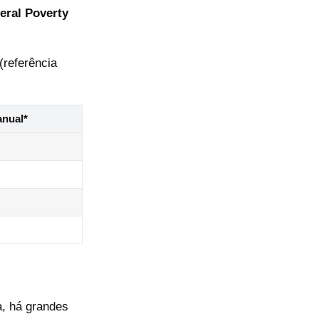
eral Poverty
(referência
nual*
a, há grandes