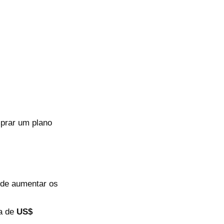
prar um plano
ode aumentar os
ca de
US$