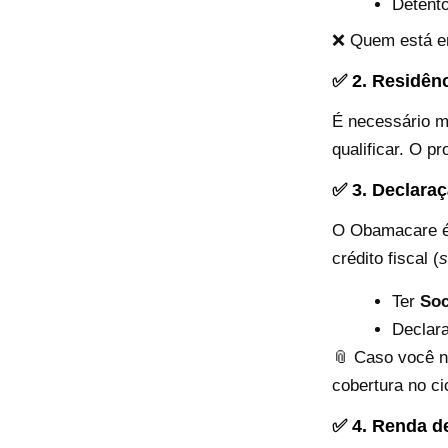
Detento
❌ Quem está em
✅ 2. Residên
É necessário m
qualificar. O 
✅ 3. Declara
O Obamacare é 
crédito fiscal (
s
Ter
Soc
Declara
📎 Caso você n
cobertura no ci
✅ 4. Renda de