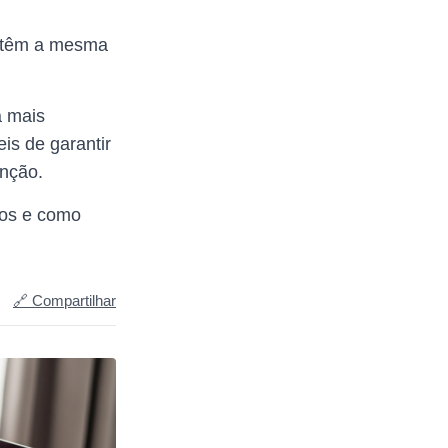
s têm a mesma
a mais
is de garantir
enção.
itos e como
🔗 Compartilhar