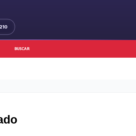
210
BUSCAR
cado