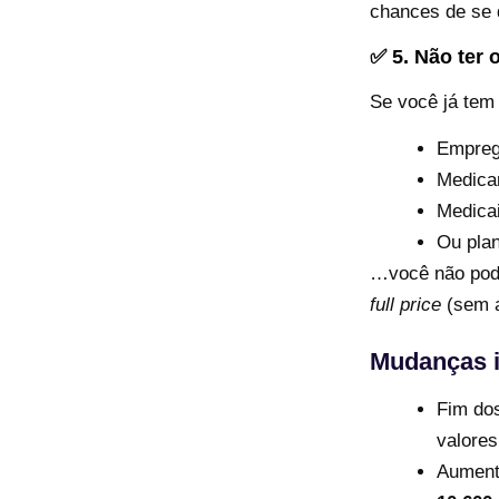
chances de se 
✅ 5. Não ter 
Se você já tem 
Empreg
Medica
Medicai
Ou plan
…você não pode
full price
(sem a
Mudanças i
Fim dos
valores
Aumento