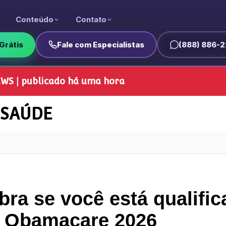
Conteúdo
Contato
Grátis
Fale com Especialistas
(888) 886-2
WS | publicado há uma hora
SAÚDE
ra se você está qualifi
o Obamacare 2026