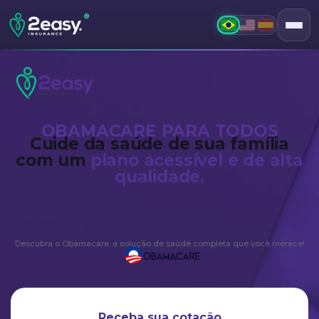
®
OBAMACARE PARA TODOS
Cuide da saúde de sua família
com um
plano acessível e de alta
qualidade.
Descubra o Obamacare: a solução de saúde completa que você merece!
Receba sua cotação