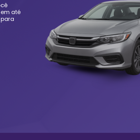
ocê
o em até
 para