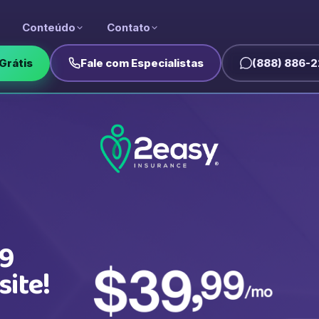
Conteúdo
Contato
Grátis
Fale com Especialistas
(888) 886-2
89
site!